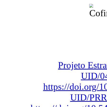
Financiado total
Fundação para a Ci
sob o F
Projeto Estr
UID/0
https://doi.org
UID/PRR