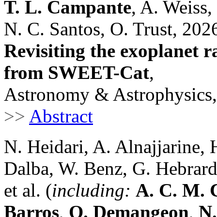
T. L. Campante
, A. Weiss
N. C. Santos, O. Trust, 202
Revisiting the exoplanet r
from SWEET-Cat
,
Astronomy & Astrophysics,
>>
Abstract
N. Heidari, A. Alnajjarine, 
Dalba, W. Benz, G. Hebrard,
et al. (
including:
A. C. M. 
Barros
,
O. Demangeon
,
N.