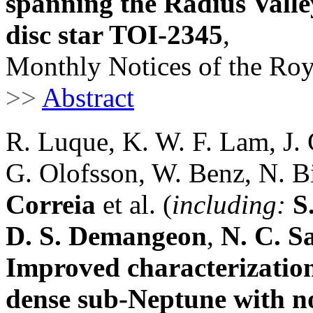
spanning the Radius Valle
disc star TOI-2345
,
Monthly Notices of the Roy
>>
Abstract
R. Luque, K. W. F. Lam, J. 
G. Olofsson, W. Benz, N. Bi
Correia
et al. (
including:
S
D. S. Demangeon
,
N. C. S
Improved characterization
dense sub-Neptune with no