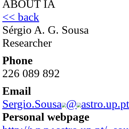
ABOUT IA
<< back
Sérgio A. G. Sousa
Researcher
Phone
226 089 892
Email
Sergio.Sousa
@
astro.up.p
Personal webpage