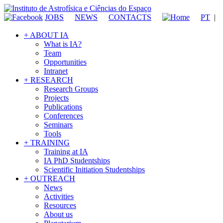
JOBS
NEWS
CONTACTS
PT
|
+ ABOUT IA
What is IA?
Team
Opportunities
Intranet
+ RESEARCH
Research Groups
Projects
Publications
Conferences
Seminars
Tools
+ TRAINING
Training at IA
IA PhD Studentships
Scientific Initiation Studentships
+ OUTREACH
News
Activities
Resources
About us