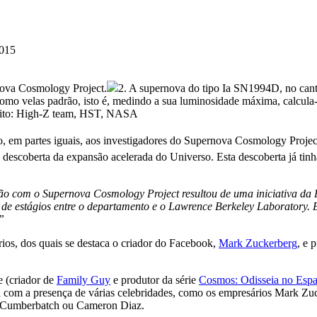
2015
nova Cosmology Project.
2. A supernova do tipo Ia SN1994D, no can
 velas padrão, isto é, medindo a sua luminosidade máxima, calcula-se
édito: High-Z team, HST, NASA
o, em partes iguais, aos investigadores do Supernova Cosmology Projec
a descoberta da expansão acelerada do Universo. Esta descoberta já tin
o com o Supernova Cosmology Project resultou de uma iniciativa da P
e estágios entre o departamento e o Lawrence Berkeley Laboratory. E
”
ios, dos quais se destaca o criador do Facebook,
Mark Zuckerberg
, e 
e (criador de
Family Guy
e produtor da série
Cosmos: Odisseia no Esp
a com a presença de várias celebridades, como os empresários Mark 
t Cumberbatch ou Cameron Diaz.