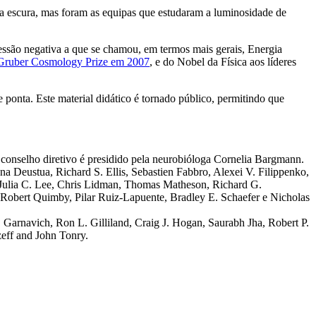
ia escura, mas foram as equipas que estudaram a luminosidade de
ssão negativa a que se chamou, em termos mais gerais, Energia
Gruber Cosmology Prize em 2007
, e do Nobel da Física aos líderes
 ponta. Este material didático é tornado público, permitindo que
conselho diretivo é presidido pela neurobióloga Cornelia Bargmann.
a Deustua, Richard S. Ellis, Sebastien Fabbro, Alexei V. Filippenko,
Julia C. Lee, Chris Lidman, Thomas Matheson, Richard G.
Robert Quimby, Pilar Ruiz-Lapuente, Bradley E. Schaefer e Nicholas
 Garnavich, Ron L. Gilliland, Craig J. Hogan, Saurabh Jha, Robert P.
zeff and John Tonry.