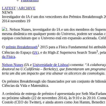
Planetarium
LATEST
|
ARCHIVE
NEWS
Investigador do IA é um dos vencedores dos Prémios Breakthrough 
2014 novembro 19
1. Nelson Nunes, investigador do IA e um dos membros do Super
mesma dinâmica em qualquer ponto do Universo, podem ser usadas como
equipas concluiram que o Universo está em expansão acelerada. Cr
1
O
prémio Breakthrough
2015 para a Física Fundamental foi atribuíd
3
Ciências do Espaço (
IA
), e do High-Z Supernova Search Team
, pel
da Física
.
Nelson Nunes
(IA e
Universidade de Lisboa
) comenta:
“A colaboraçã
doutoral na U.Califórnia – Berkeley), que fomentaram um programa d
teria um dia um impacto que iria abanar os alicerces da cosmologia.
Os prémios Breakthrough são financiados por um conjunto de bilionár
Ciências da Vida e Matemática.
A cerimónia de entrega de prémios é apresentada por Seth MacFarlan
no próximo sábado (22 de novembro 2014), às 9:10 e às 20:10. Cont
Costolo (CEO do Twitter), e ainda atores como Jon Hamm, Benedic