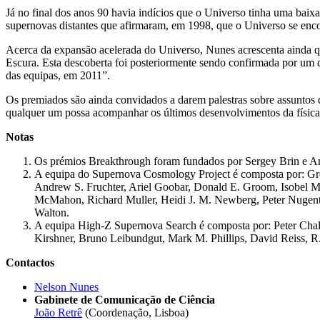
Já no final dos anos 90 havia indícios que o Universo tinha uma baix
supernovas distantes que afirmaram, em 1998, que o Universo se enc
Acerca da expansão acelerada do Universo, Nunes acrescenta ainda q
Escura. Esta descoberta foi posteriormente sendo confirmada por um
das equipas, em 2011”.
Os premiados são ainda convidados a darem palestras sobre assuntos qu
qualquer um possa acompanhar os últimos desenvolvimentos da física 
Notas
Os prémios Breakthrough foram fundados por Sergey Brin e Ann
A equipa do Supernova Cosmology Project é composta por: Greg 
Andrew S. Fruchter, Ariel Goobar, Donald E. Groom, Isobel 
McMahon, Richard Muller, Heidi J. M. Newberg, Peter Nugent,
Walton.
A equipa High-Z Supernova Search é composta por: Peter Challi
Kirshner, Bruno Leibundgut, Mark M. Phillips, David Reiss, R.
Contactos
Nelson Nunes
Gabinete de Comunicação de Ciência
João Retrê
(Coordenação, Lisboa)