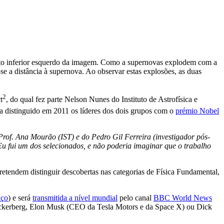
to inferior esquerdo da imagem. Como a supernovas explodem com a
 a distância à supernova. Ao observar estas explosões, as duas
2
t
, do qual fez parte Nelson Nunes do Instituto de Astrofísica e
ha distinguido em 2011 os líderes dos dois grupos com o
prémio Nobel
rof. Ana Mourão (IST) e do Pedro Gil Ferreira (investigador pós-
u fui um dos selecionados, e não poderia imaginar que o trabalho
pretendem distinguir descobertas nas categorias de Física Fundamental,
aço
) e será
transmitida a nível mundial
pelo canal
BBC World News
Zuckerberg, Elon Musk (CEO da Tesla Motors e da Space X) ou Dick