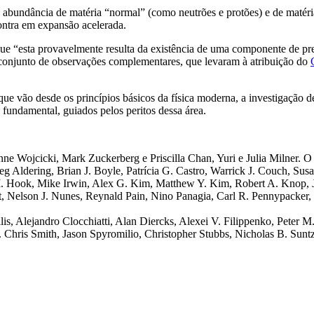
a abundância de matéria “normal” (como neutrões e protões) e de matér
ontra em expansão acelerada.
ue “esta provavelmente resulta da existência de uma componente de pre
 conjunto de observações complementares, que levaram à atribuição do
e vão desde os princípios básicos da física moderna, a investigação de
fundamental, guiados pelos peritos dessa área.
e Wojcicki, Mark Zuckerberg e Priscilla Chan, Yuri e Julia Milner. O 
Aldering, Brian J. Boyle, Patrícia G. Castro, Warrick J. Couch, Susan
M. Hook, Mike Irwin, Alex G. Kim, Matthew Y. Kim, Robert A. Knop, 
 Nelson J. Nunes, Reynald Pain, Nino Panagia, Carl R. Pennypacker, 
s, Alejandro Clocchiatti, Alan Diercks, Alexei V. Filippenko, Peter M.
 Chris Smith, Jason Spyromilio, Christopher Stubbs, Nicholas B. Sunt